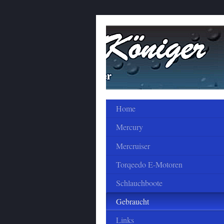
Home
Mercury
Mercruiser
Torqeedo E-Motoren
Schlauchboote
Gebraucht
Links