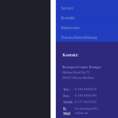
Service
Kontakt
Impressum
Datenschutzerklärung
Kontakt:
Bootsport-Center Königer
Helmut Kohl Str.73
06842 Dessau-Roßlau
Tel.:
0 340 8505076
Fax:
0 340 8508399
Mobil:
0 177 4651492
E-
bsc-koeniger@t-
Mail
online.de